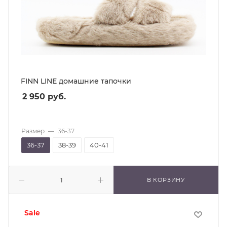
FINN LINE домашние тапочки
2 950
руб.
Размер
—
36-37
36-37
38-39
40-41
В КОРЗИНУ
sale