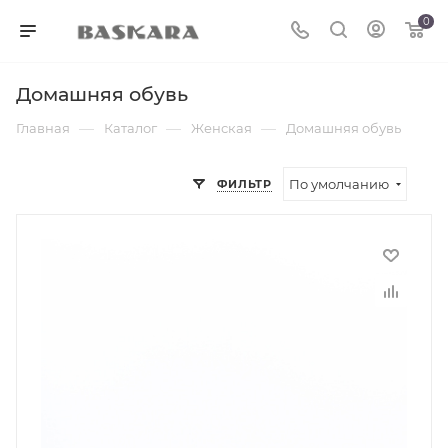
0
Домашняя обувь
—
—
—
Главная
Каталог
Женская
Домашняя обувь
По умолчанию
ФИЛЬТР