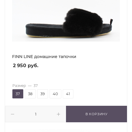
FINN LINE домашние тапочки
2 950
руб.
Размер
—
37
37
38
39
40
41
В КОРЗИНУ