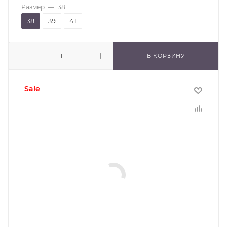
Размер
—
38
38
39
41
В КОРЗИНУ
sale