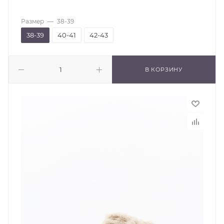
Размер
—
38-39
38-39
40-41
42-43
В КОРЗИНУ