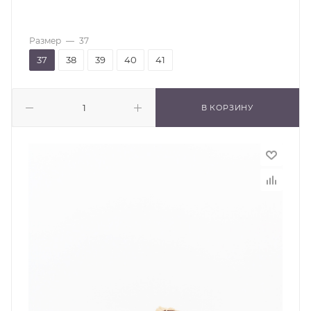
Размер
—
37
37
38
39
40
41
В КОРЗИНУ