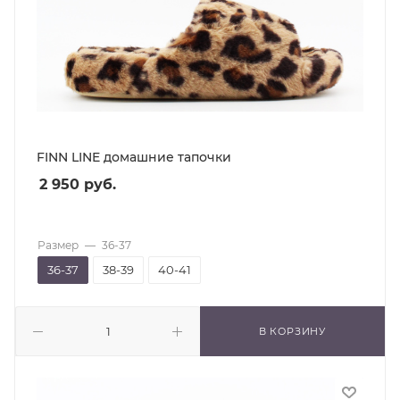
FINN LINE домашние тапочки
2 950
руб.
Размер
—
36-37
36-37
38-39
40-41
В КОРЗИНУ