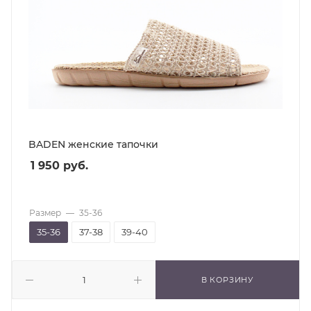
BADEN женские тапочки
1 950
руб.
Размер
—
35-36
35-36
37-38
39-40
В КОРЗИНУ