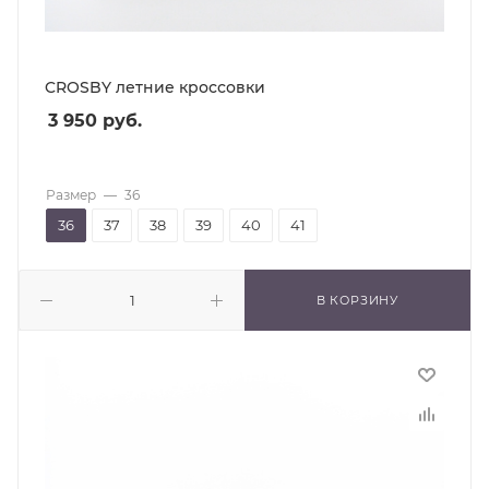
CROSBY летние кроссовки
3 950
руб.
Размер
—
36
36
37
38
39
40
41
В КОРЗИНУ