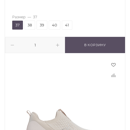
Размер
—
37
37
38
39
40
41
В КОРЗИНУ