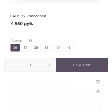
CROSBY кроссовки
4 950
руб.
Размер
—
36
36
37
38
39
40
41
В КОРЗИНУ