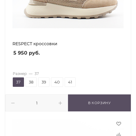
RESPECT кроссовки
5 950
руб.
Размер
—
37
37
38
39
40
41
В КОРЗИНУ