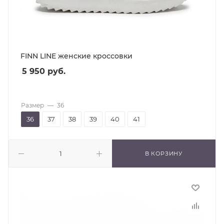
FINN LINE женские кроссовки
5 950
руб.
Размер
—
36
36
37
38
39
40
41
В КОРЗИНУ