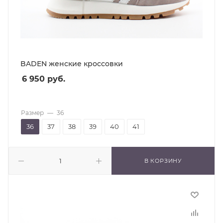
BADEN женские кроссовки
6 950
руб.
Размер
—
36
36
37
38
39
40
41
В КОРЗИНУ