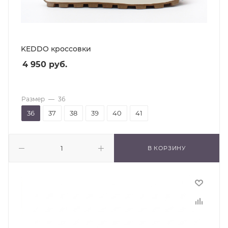
KEDDO кроссовки
4 950
руб.
Размер
—
36
36
37
38
39
40
41
В КОРЗИНУ