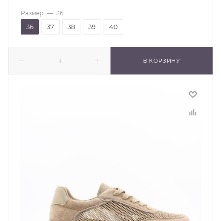
Размер
—
36
36
37
38
39
40
В КОРЗИНУ