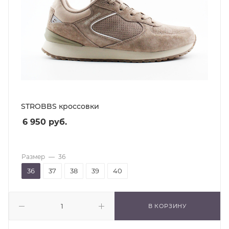
STROBBS кроссовки
6 950
руб.
Размер
—
36
36
37
38
39
40
В КОРЗИНУ