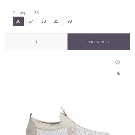
Размер
—
36
36
37
38
39
40
В КОРЗИНУ