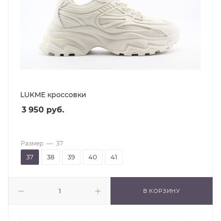
LUKME кроссовки
3 950
руб.
Размер
—
37
37
38
39
40
41
В КОРЗИНУ