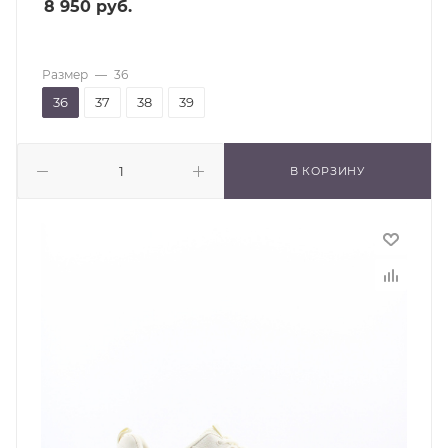
8 950
руб.
Размер
—
36
36
37
38
39
В КОРЗИНУ