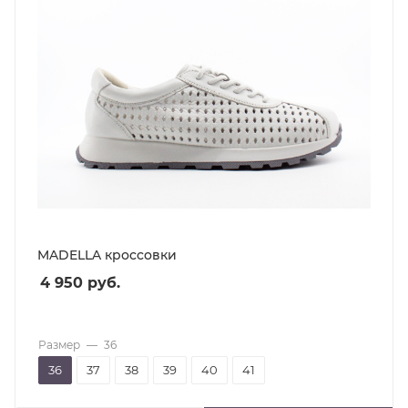
MADELLA кроссовки
4 950
руб.
Размер
—
36
36
37
38
39
40
41