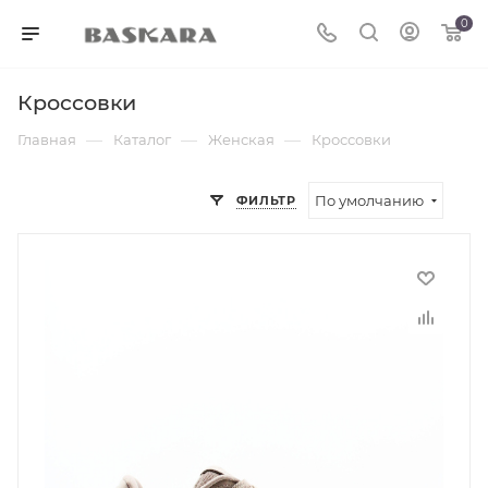
0
Кроссовки
—
—
—
Главная
Каталог
Женская
Кроссовки
По умолчанию
ФИЛЬТР