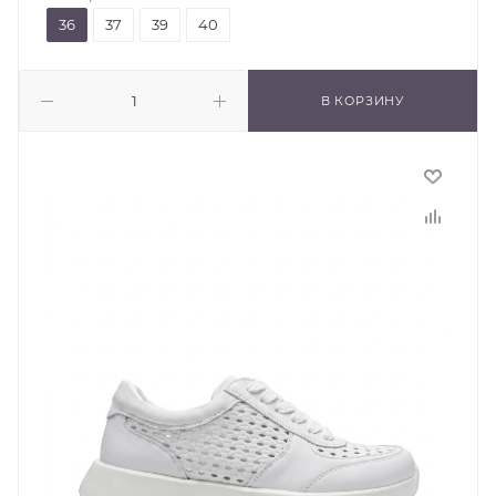
36
37
39
40
В КОРЗИНУ