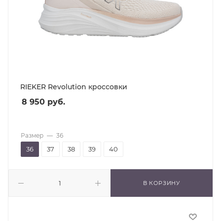
RIEKER Revolution кроссовки
8 950
руб.
Размер
—
36
36
37
38
39
40
В КОРЗИНУ