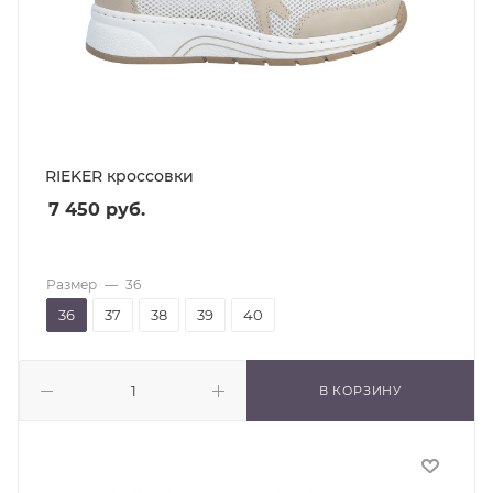
RIEKER кроссовки
7 450
руб.
Размер
—
36
36
37
38
39
40
В КОРЗИНУ