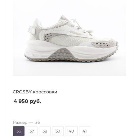
CROSBY кроссовки
4 950
руб.
Размер
—
36
36
37
38
39
40
41