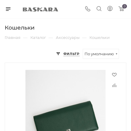
0
Кошельки
—
—
—
Главная
Каталог
Аксессуары
Кошельки
По умолчанию
ФИЛЬТР