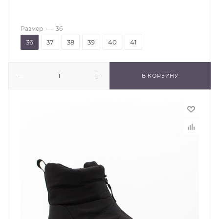
Размер
—
36
36
37
38
39
40
41
В КОРЗИНУ