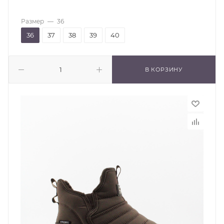
Размер
—
36
36
37
38
39
40
В КОРЗИНУ