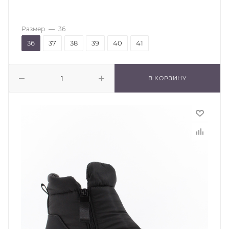
Размер
—
36
36
37
38
39
40
41
В КОРЗИНУ