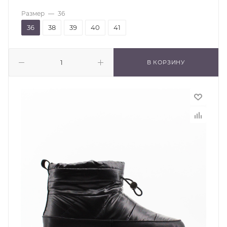
Размер
—
36
36
38
39
40
41
В КОРЗИНУ