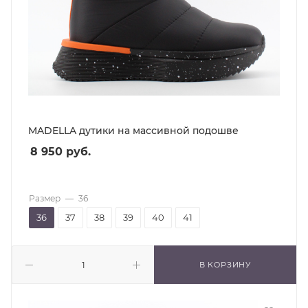
MADELLA дутики на массивной подошве
8 950
руб.
Размер
—
36
36
37
38
39
40
41
В КОРЗИНУ