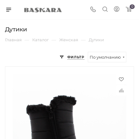
0
Дутики
—
—
—
Главная
Каталог
Женская
Дутики
По умолчанию
ФИЛЬТР