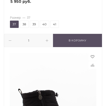
5 950
руб.
Размер
—
37
37
38
39
40
41
В КОРЗИНУ