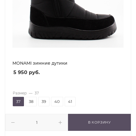
MONAMI зимние дутики
5 950
руб.
Размер
—
37
37
38
39
40
41
В КОРЗИНУ