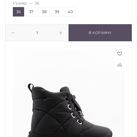
Размер
—
36
36
37
38
39
40
В КОРЗИНУ