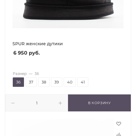
SPUR женские дутики
6 950
руб.
Размер
—
36
36
37
38
39
40
41
В КОРЗИНУ