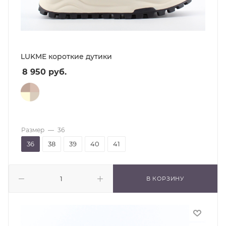
LUKME короткие дутики
8 950
руб.
Размер
—
36
36
38
39
40
41
В КОРЗИНУ