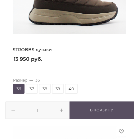
STROBBS дутики
13 950
руб.
Размер
—
36
36
37
38
39
40
В КОРЗИНУ