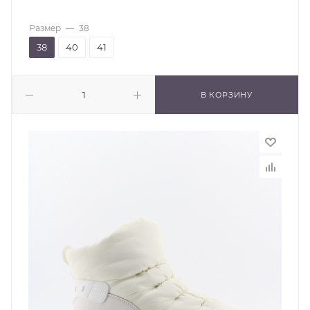
Размер
—
38
38
40
41
В КОРЗИНУ