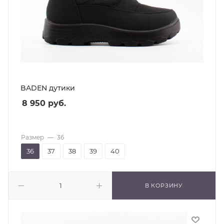
BADEN дутики
8 950
руб.
Размер
—
36
36
37
38
39
40
В КОРЗИНУ