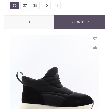
36
37
38
40
41
В КОРЗИНУ