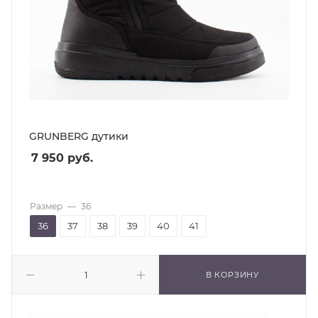
GRUNBERG дутики
7 950
руб.
Размер
—
36
36
37
38
39
40
41
В КОРЗИНУ