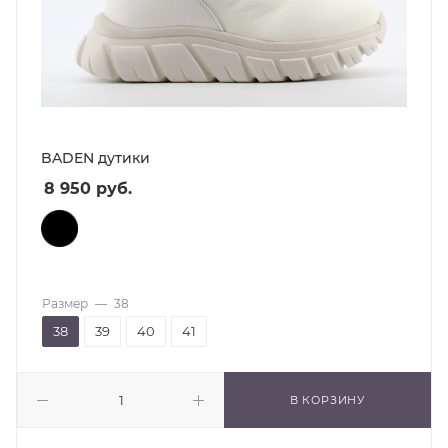
BADEN дутики
8 950
руб.
Размер
—
38
38
39
40
41
В КОРЗИНУ