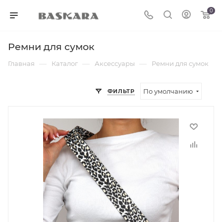
0
Ремни для сумок
—
—
—
Главная
Каталог
Аксессуары
Ремни для сумок
По умолчанию
ФИЛЬТР