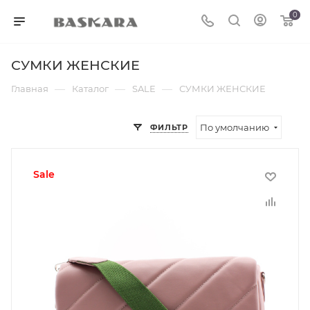
0
СУМКИ ЖЕНСКИЕ
—
—
—
Главная
Каталог
SALE
СУМКИ ЖЕНСКИЕ
По умолчанию
ФИЛЬТР
sale