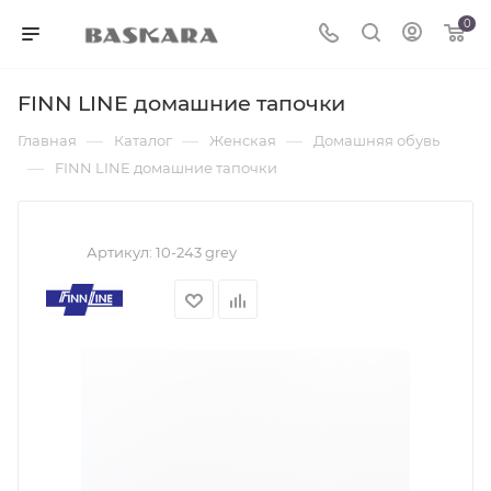
0
FINN LINE домашние тапочки
—
—
—
Главная
Каталог
Женская
Домашняя обувь
—
FINN LINE домашние тапочки
Артикул:
10-243 grey