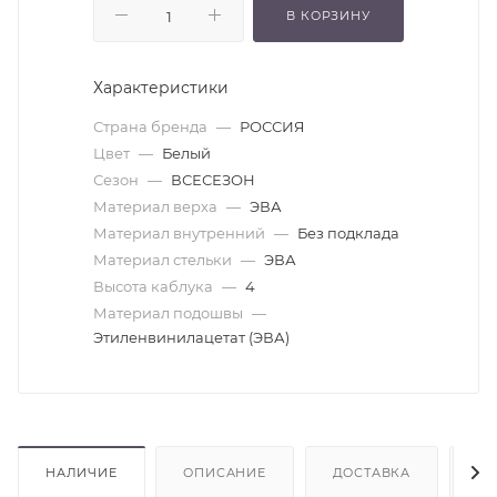
В КОРЗИНУ
Характеристики
Страна бренда
—
РОССИЯ
Цвет
—
Белый
Сезон
—
ВСЕСЕЗОН
Материал верха
—
ЭВА
Материал внутренний
—
Без подклада
Материал стельки
—
ЭВА
Высота каблука
—
4
Материал подошвы
—
Этиленвинилацетат (ЭВА)
НАЛИЧИЕ
ОПИСАНИЕ
ДОСТАВКА
О