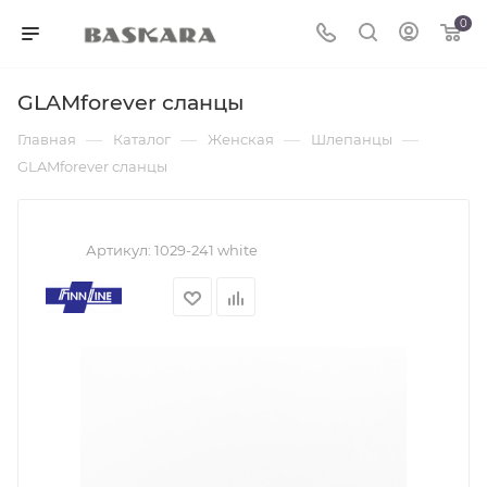
0
GLAMforever сланцы
—
—
—
—
Главная
Каталог
Женская
Шлепанцы
GLAMforever сланцы
Артикул:
1029-241 white