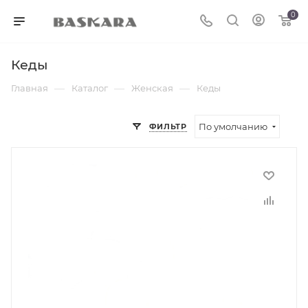
0
Кеды
—
—
—
Главная
Каталог
Женская
Кеды
По умолчанию
ФИЛЬТР