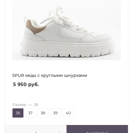
SPUR кеды с круглыми шнурками
5 950
руб.
Размер
—
36
36
37
38
39
40