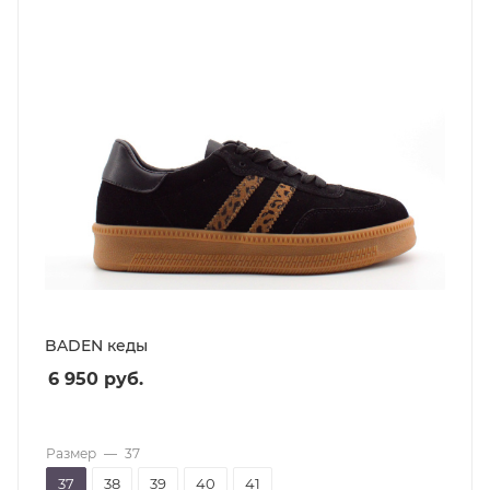
BADEN кеды
6 950
руб.
Размер
—
37
37
38
39
40
41