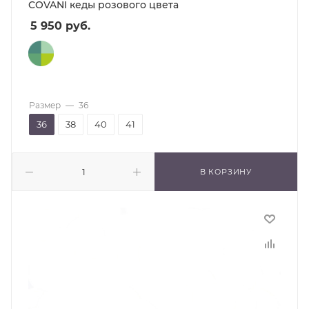
COVANI кеды розового цвета
5 950
руб.
Размер
—
36
36
38
40
41
В КОРЗИНУ