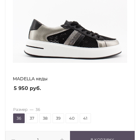
MADELLA кеды
5 950
руб.
Размер
—
36
36
37
38
39
40
41
В КОРЗИНУ