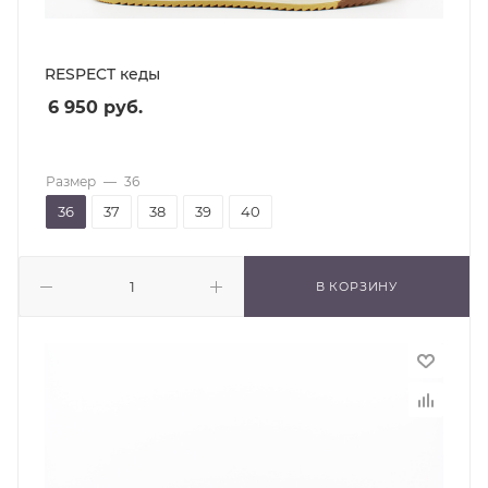
RESPECT кеды
6 950
руб.
Размер
—
36
36
37
38
39
40
В КОРЗИНУ