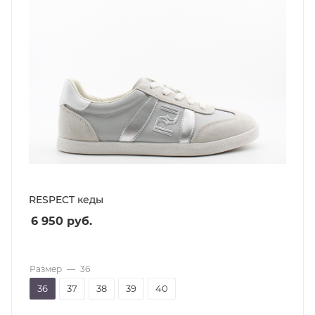
RESPECT кеды
6 950
руб.
Размер
—
36
36
37
38
39
40