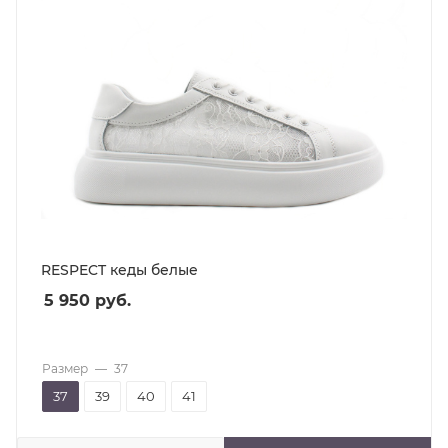
RESPECT кеды белые
5 950
руб.
Размер
—
37
37
39
40
41