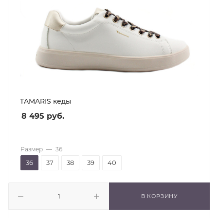
TAMARIS кеды
8 495
руб.
Размер
—
36
36
37
38
39
40
В КОРЗИНУ