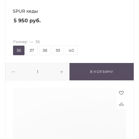
SPUR кеды
5 950
руб.
Размер
—
36
36
37
38
39
40
В КОРЗИНУ