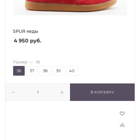
SPUR кеды
4 950
руб.
Размер
—
36
36
37
38
39
40
В КОРЗИНУ