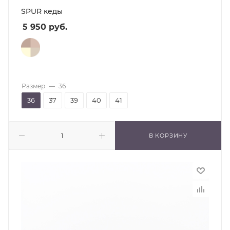
SPUR кеды
5 950
руб.
Размер
—
36
36
37
39
40
41
В КОРЗИНУ