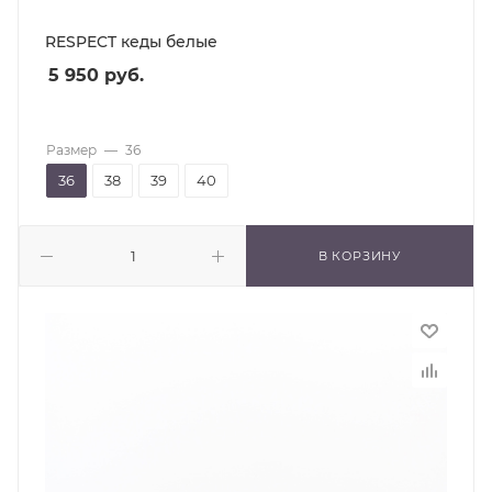
RESPECT кеды белые
5 950
руб.
Размер
—
36
36
38
39
40
В КОРЗИНУ