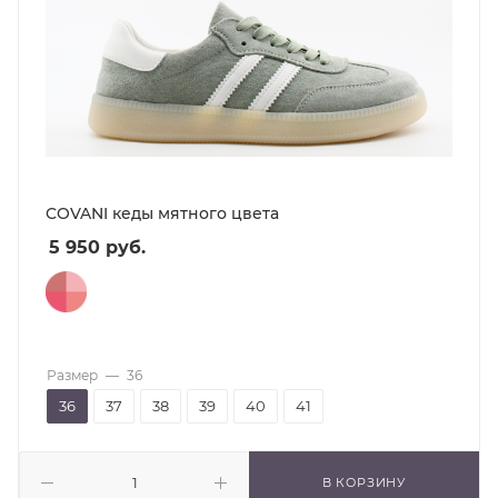
COVANI кеды мятного цвета
5 950
руб.
Размер
—
36
36
37
38
39
40
41
В КОРЗИНУ