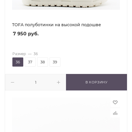
TOFA полуботинки на высокой подошве
7 950
руб.
Размер
—
36
36
37
38
39
В КОРЗИНУ