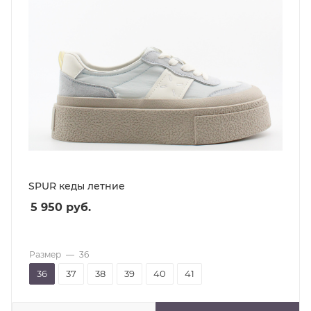
SPUR кеды летние
5 950
руб.
Размер
—
36
36
37
38
39
40
41