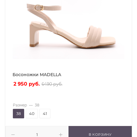
Босоножки MADELLA
2 950
руб.
6490
руб.
Размер
—
38
38
40
41
В КОРЗИНУ