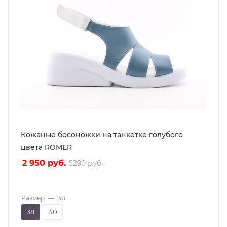
Кожаные босоножки на танкетке голубого
цвета ROMER
2 950
руб.
5290
руб.
Размер
—
38
38
40