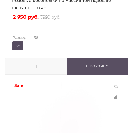
Розовые босоножки на массивной подошве
LADY COUTURE
2 950
руб.
7990
руб.
Размер
—
38
38
В КОРЗИНУ
sale