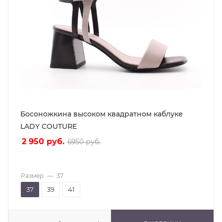
Босоножкина высоком квадратном каблуке
LADY COUTURE
2 950
руб.
6950
руб.
Размер
—
37
37
39
41