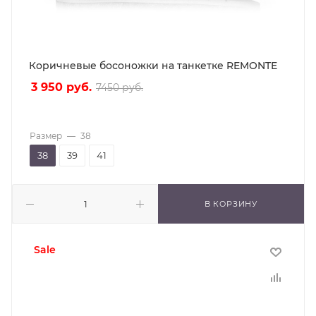
Коричневые босоножки на танкетке REMONTE
3 950
руб.
7450
руб.
Размер
—
38
38
39
41
В КОРЗИНУ
sale