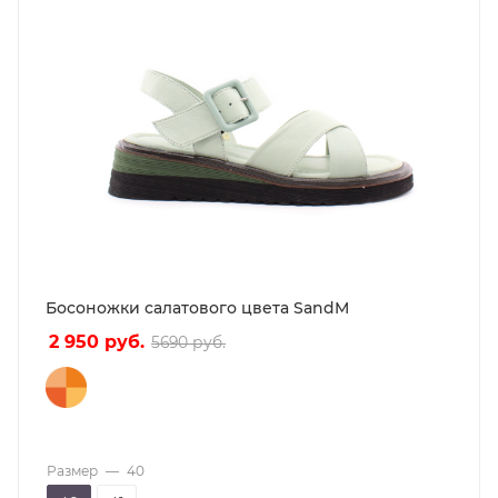
Босоножки салатового цвета SandM
2 950
руб.
5690
руб.
Размер
—
40