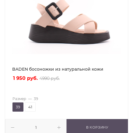
BADEN босоножки из натуральной кожи
1 950
руб.
4990
руб.
Размер
—
39
39
41
В КОРЗИНУ