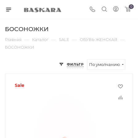
0
БОСОНОЖКИ
—
—
—
—
Главная
Каталог
SALE
ОБУВЬ ЖЕНСКАЯ
БОСОНОЖКИ
По умолчанию
ФИЛЬТР
sale