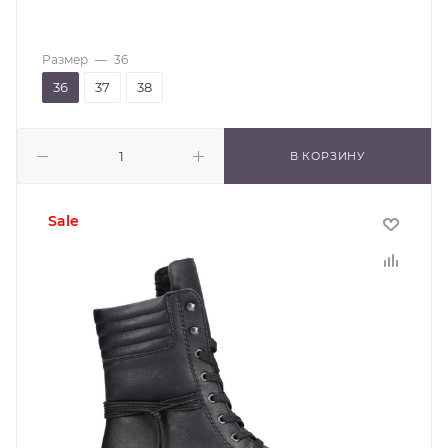
Размер
—
36
36
37
38
В КОРЗИНУ
sale