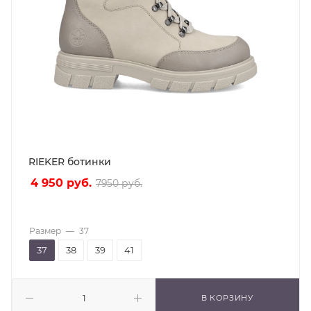
RIEKER ботинки
4 950
руб.
7950
руб.
Размер
—
37
37
38
39
41
В КОРЗИНУ