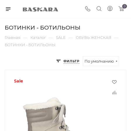
0
БОТИНКИ - БОТИЛЬОНЫ
—
—
—
—
Главная
Каталог
SALE
ОБУВЬ ЖЕНСКАЯ
БОТИНКИ - БОТИЛЬОНЫ
По умолчанию
ФИЛЬТР
sale