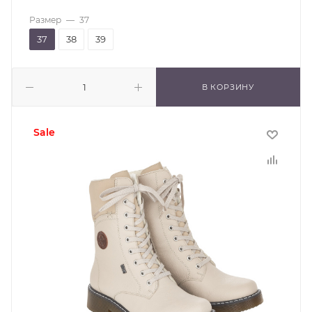
Размер
—
37
37
38
39
В КОРЗИНУ
sale