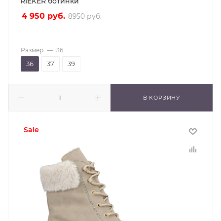
RIEKER ботинки
4 950
руб.
8950
руб.
Размер
—
36
36
37
39
В КОРЗИНУ
sale