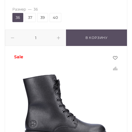
Размер
—
36
36
37
39
40
В КОРЗИНУ
sale