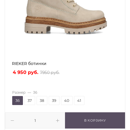
RIEKER ботинки
4 950
руб.
7950
руб.
Размер
—
36
36
37
38
39
40
41
В КОРЗИНУ