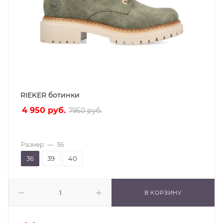
RIEKER ботинки
4 950
руб.
7950
руб.
Размер
—
36
36
39
40
В КОРЗИНУ