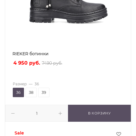
RIEKER ботинки
4 950
руб.
7490
руб.
Размер
—
36
36
38
39
В КОРЗИНУ
sale