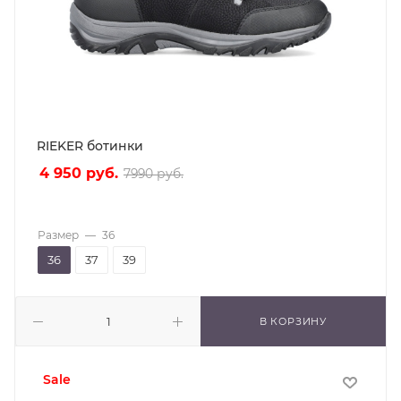
RIEKER ботинки
4 950
руб.
7990
руб.
Размер
—
36
36
37
39
В КОРЗИНУ
sale