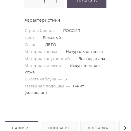
В КОРЗИНУ
Характеристики
Страна бренда
—
РОССИЯ
Цвет
—
Бежевый
Сезон
—
ЛЕТО
Материал верха
—
Натуральная кожа
Материал внутренний
—
Без подклада
Материал стельки
—
Искусственная
кожа
Высота каблука
—
3
Материал подошвы
—
Тунит
(кожволон)
НАЛИЧИЕ
ОПИСАНИЕ
ДОСТАВКА
О