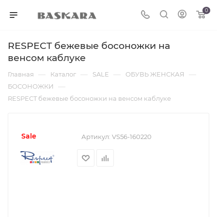
0
RESPECT бежевые босоножки на
венсом каблуке
—
—
—
—
Главная
Каталог
SALE
ОБУВЬ ЖЕНСКАЯ
—
БОСОНОЖКИ
RESPECT бежевые босоножки на венсом каблуке
sale
Артикул:
VS56-160220