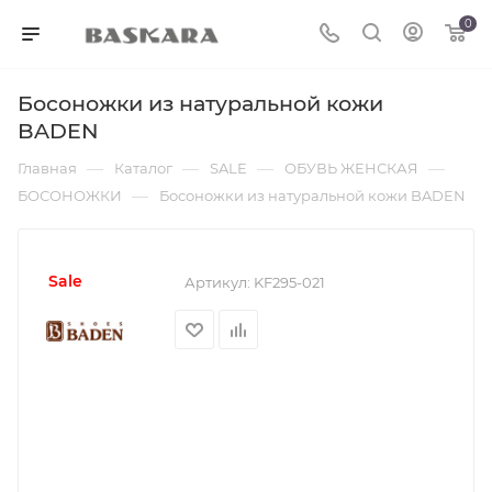
0
Босоножки из натуральной кожи
BADEN
—
—
—
—
Главная
Каталог
SALE
ОБУВЬ ЖЕНСКАЯ
—
БОСОНОЖКИ
Босоножки из натуральной кожи BADEN
sale
Артикул:
KF295-021