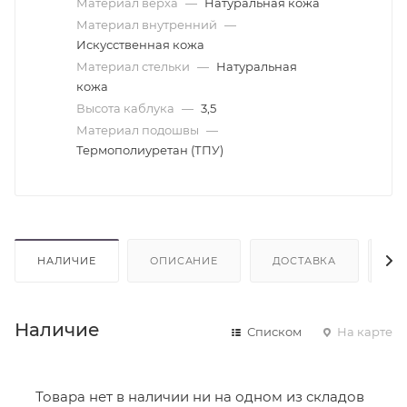
Материал верха
—
Натуральная кожа
Материал внутренний
—
Искусственная кожа
Материал стельки
—
Натуральная
кожа
Высота каблука
—
3,5
Материал подошвы
—
Термополиуретан (ТПУ)
НАЛИЧИЕ
ОПИСАНИЕ
ДОСТАВКА
О
Наличие
Списком
На карте
Товара нет в наличии ни на одном из складов