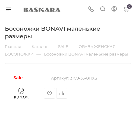
0
Босоножки BONAVI маленькие
размеры
—
—
—
—
Главная
Каталог
SALE
ОБУВЬ ЖЕНСКАЯ
—
БОСОНОЖКИ
Босоножки BONAVI маленькие размеры
sale
Артикул:
31C9-33-011XS