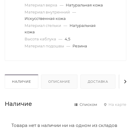
Материал верха
—
Натуральная кожа
Материал внутренний
—
Искусственная кожа
Материал стельки
—
Натуральная
кожа
Высота каблука
—
4,5
Материал подошвы
—
Резина
НАЛИЧИЕ
ОПИСАНИЕ
ДОСТАВКА
О
Наличие
Списком
На карте
Товара нет в наличии ни на одном из складов